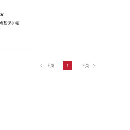
CV
烯基保护帽
上页
下页
1