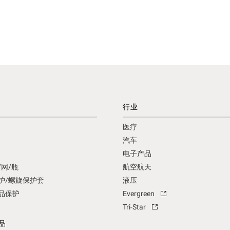
行业
医疗
汽车
电子产品
/网/瓶
航空航天
护/螺旋保护套
液压
品保护
Evergreen
Tri-Star
品