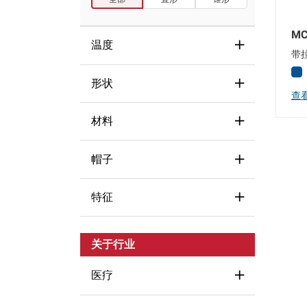
MC
温度
带
形状
177°C (350°F)
(1)
查
260°C (500°F)
(1)
材料
Round
(3)
≤88°C (190°F)
(1)
帽子
LDPE
(1)
Silicone
(1)
特征
Covers
(3)
Vinyl
(1)
Non-threaded
(3)
Flexible
(1)
关于行业
Straight
(3)
Tether
(3)
医疗