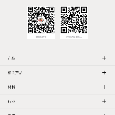
产品
相关产品
保护帽
保护塞
材料
Evergreen实验室器具
遮蔽
Tri-Star螺纹保护器
行业
聚乙烯
保护管/网/瓶
乙烯基