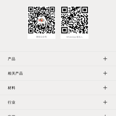
产品
相关产品
保护帽
保护塞
材料
Evergreen实验室器具
遮蔽
Tri-Star螺纹保护器
行业
聚乙烯
保护管/网/瓶
乙烯基