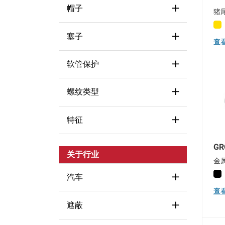
压缩成型
Round
(15)
≤88°C (190°F)
(5)
帽子
猪
EPDM
(5)
传递模塑
Sleeve
(1)
NBR (Nitrile-Butadiene
塞子
Covers
(1)
查
Rubber)
(1)
Tapered
(4)
Masking
(1)
Neoprene
(1)
软管保护
Tube
(1)
Masking
(5)
Non-threaded
(4)
Rubber
(3)
Non-Threaded
(10)
螺纹类型
Hose Sleeve
(1)
Straight
(4)
Thermoplastic Elastomer
(1)
Service Plugs
(1)
Other
(1)
特征
Thermoplastic Rubber
(7)
Metric
(1)
Straight
(8)
Service Plugs
(1)
GR
Tapered
(3)
Ergonomic
(3)
关于行业
金
Flange
(4)
汽车
查
Flangeless
(2)
遮蔽
Body Sealing
(3)
Flexible
(7)