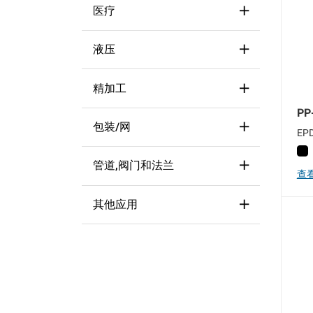
医疗
Hollow
(1)
Masking Caps
(2)
Pull Tab
(5)
Masking Hooks & Cross Bars
液压
Port Protection
(1)
(2)
Self-Adhesive
(1)
Masking Plugs
(6)
精加工
Vented
(1)
Fitting Protection
(5)
PP
Hose Protection
(3)
包装/网
EP
Plugs
(3)
管道,阀门和法兰
Tube Caps & Plugs
(1)
查
其他应用
Valve & Fitting Protection
(2)
Copper Tubing Protection
(1)
Misc. General Protection
(1)
Thread Protection
(1)