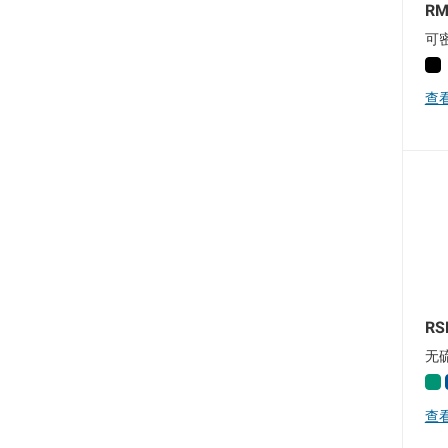
RM
可
查
RS
无
查