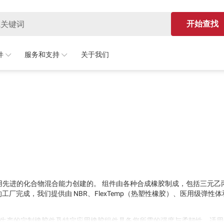
开始查找
件
服务和支持
关于我们
用先进的化合物混合能力创建的。 组件由各种合成橡胶制成，包括三元乙
工厂完成，我们提供由 NBR、FlexTemp（热塑性橡胶）、医用级弹性
001 认证，所生产的定制橡胶件及特定应用橡胶组件具备您所需的强度与柔韧性，适