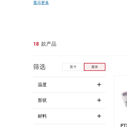
显示更多
车、工业、暖通空调（HVAC）等众多行业中的遮蔽
材料优势
可承受高达 350°F (177°C) 的温度
18
款产品
高性价比和可定制的解决方案
喷砂应用的耐磨
筛选
EPDM耐碱、酸和含氧溶剂
英寸
厘米
氯丁橡胶具有大的耐用性
温度
非常适合电镀和湿漆处理
形状
工艺
177°C (350°F)
(3)
93°C - 149°C (200°F - 300°F)
材料
Other
(2)
(8)
注塑
PT