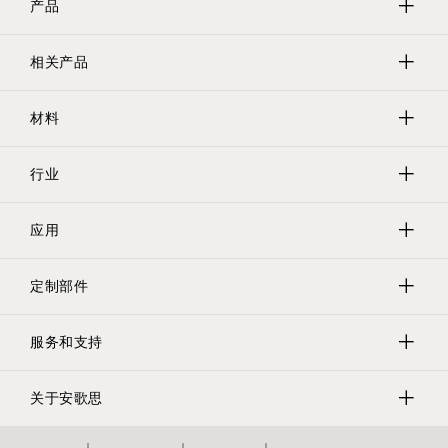
产品
相关产品
保护帽
保护塞
材料
Evergreen实验室器具
遮蔽
Tri-Star螺纹保护器
行业
聚乙烯
保护管/网/瓶
乙烯基
应用
软管保护/螺旋保护套
医疗
硅胶
更多产品保护
汽车
定制部件
遮蔽
橡胶
电子产品
管道和法兰保护
服务和支持
PETG
定制部件
航空航天
压缩气体
附加材料
请求报价
关于安歌思
液压
寻找销售代表
包装和保护网
Evergreen
视频库