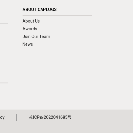
ABOUT CAPLUGS
About Us
Awards
Join Our Team
News
icy
苏ICP备2022041685号