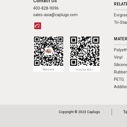
Contact Us
RELAT
400-828-9096
sales-asia@caplugs.com
Evrgre
Tri-Sta
MATER
Polyet
Vinyl
Silicon
Rubbe
PETG
Additio
T
Copyright © 2023 Caplugs