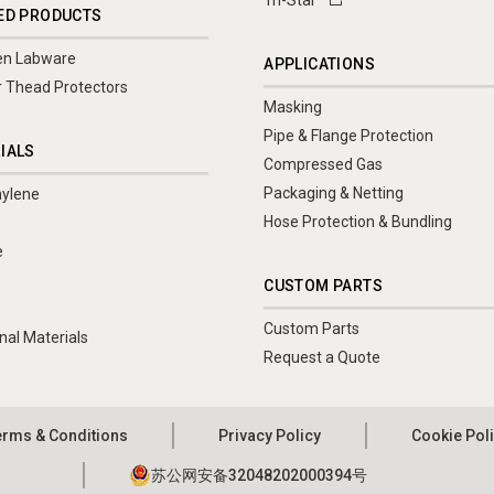
ED PRODUCTS
en Labware
APPLICATIONS
r Thead Protectors
Masking
Pipe & Flange Protection
IALS
Compressed Gas
Packaging & Netting
hylene
Hose Protection & Bundling
e
r
CUSTOM PARTS
Custom Parts
nal Materials
Request a Quote
erms & Conditions
Privacy Policy
Cookie Pol
苏公网安备32048202000394号