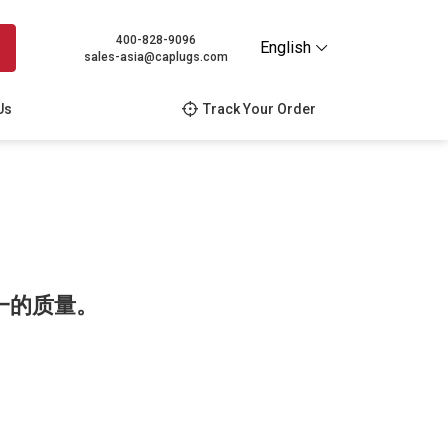
400-828-9096
English
sales-asia@caplugs.com
Us
Track Your Order
一的质量。