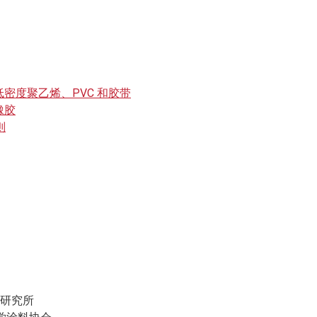
 低密度聚乙烯、PVC 和胶带
橡胶
则
涂料研究所