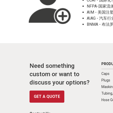
CCAI - 国
NFPA-国家
AIM - 美国
AIAG - 汽
BNMA - 
PROD
Need something
custom or want to
Caps
Plugs
discuss your options?
Maskin
Tubing,
GET A QUOTE
Hose Gu