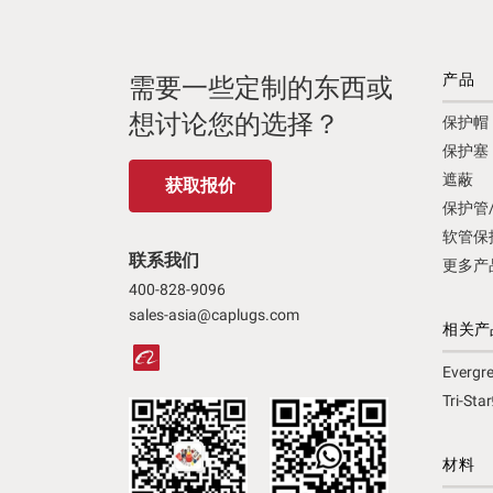
产品
需要一些定制的东西或
想讨论您的选择？
保护帽
保护塞
遮蔽
获取报价
保护管
软管保
联系我们
更多产
400-828-9096
sales-asia@caplugs.com
相关产
Ever
Tri-S
材料