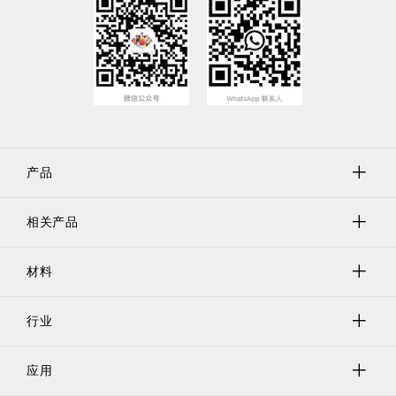
产品
相关产品
保护帽
保护塞
材料
Evergreen实验室器具
遮蔽
Tri-Star螺纹保护器
行业
聚乙烯
保护管/网/瓶
乙烯基
应用
软管保护/螺旋保护套
医疗