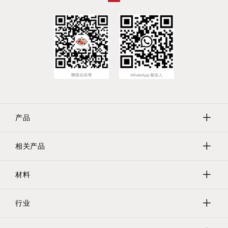
产品
相关产品
保护帽
保护塞
材料
Evergreen实验室器具
遮蔽
Tri-Star螺纹保护器
行业
聚乙烯
保护管/网/瓶
乙烯基