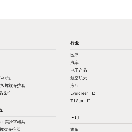
行业
医疗
汽车
电子产品
/网/瓶
航空航天
护/螺旋保护套
液压
品保护
Evergreen
Tri-Star
品
应用
green实验室器具
tar螺纹保护器
遮蔽