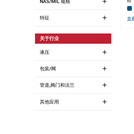
帽
NAS/MIL 规格
NPT
(4)
特征
查
NAS 834
(1)
Flange
(2)
关于行业
Flangeless
(1)
液压
Tear Tab
(2)
包装/网
Fitting Protection
(2)
管道,阀门和法兰
Tube Caps & Plugs
(1)
其他应用
Closed End Pipe Caps & Plugs
(1)
Misc. General Protection
(1)
Open End Pipe Caps
(1)
Thread Protection
(3)