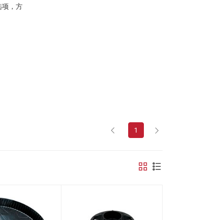
选项，方
1