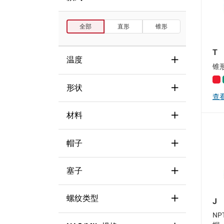
全部
直形
锥形
T
温度
锥
形状
93°C - 149°C (200°F - 300°F)
查
(1)
材料
Other
(1)
≤88°C (190°F)
(6)
Round
(6)
帽子
LDPE
(6)
Tapered
(2)
Thermoplastic Rubber
(1)
塞子
Non-threaded
(6)
Straight
(5)
螺纹类型
J
Non-Threaded
(1)
Tapered
(3)
N
Tapered
(1)