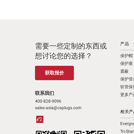
Pipe Caps & Plugs
(2)
Valve & Fitting Protection
(3)
产品
需要一些定制的东西或
想讨论您的选择？
保护帽
保护塞
遮蔽
获取报价
保护管
软管保
联系我们
更多产
400-828-9096
sales-asia@caplugs.com
相关产
Ever
Tri-S